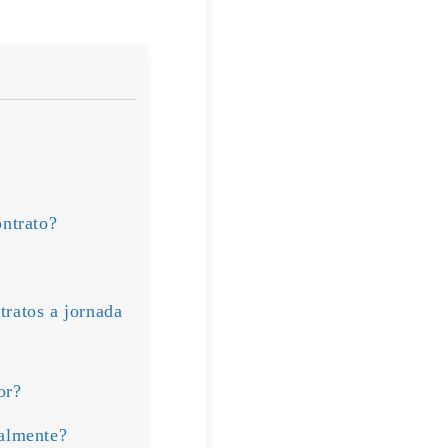
ontrato?
tratos a jornada
or?
ralmente?