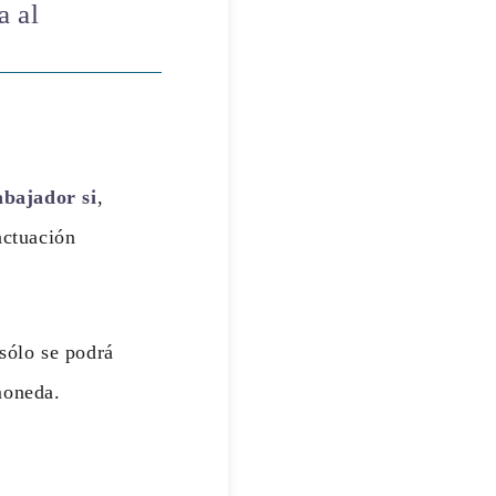
a al
abajador si
,
actuación
sólo se podrá
moneda.