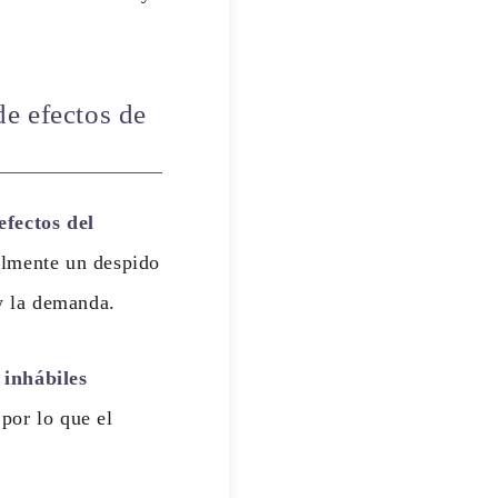
e efectos de
efectos del
almente un despido
 y la demanda.
 inhábiles
por lo que el