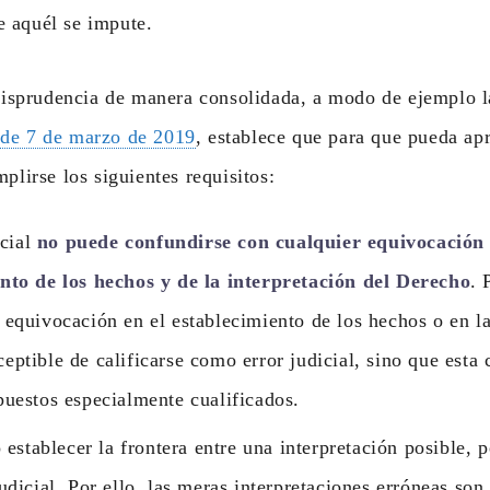
ue aquél se impute.
urisprudencia de manera consolidada, a modo de ejemplo 
de 7 de marzo de 2019
, establece que para que pueda apr
plirse los siguientes requisitos:
icial
no puede confundirse con cualquier equivocación 
ento de los hechos y de la interpretación del Derecho
. 
 equivocación en el establecimiento de los hechos o en la
eptible de calificarse como error judicial, sino que esta 
puestos especialmente cualificados.
 establecer la frontera entre una interpretación posible, p
judicial. Por ello, las meras interpretaciones erróneas son