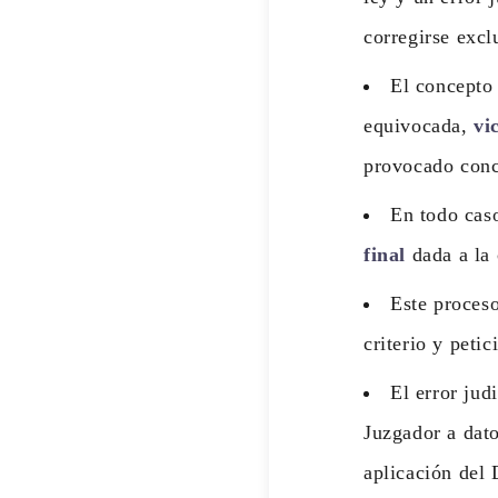
corregirse excl
El concepto 
equivocada,
vi
provocado concl
En todo caso
final
dada a la 
Este proceso
criterio y peti
El error jud
Juzgador a dato
aplicación del