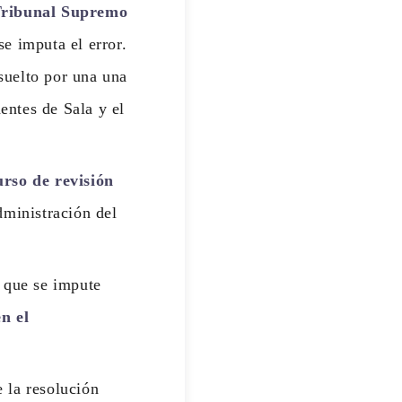
 Tribunal Supremo
e imputa el error.
suelto por una una
entes de Sala y el
urso de revisión
dministración del
a que se impute
n el
e la resolución