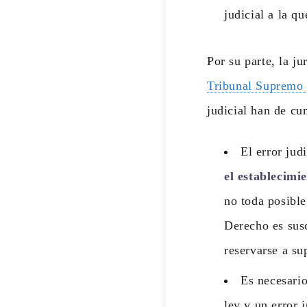
judicial a la q
Por su parte, la j
Tribunal Supremo 
judicial han de cum
El error jud
el establecimi
no toda posible
Derecho es susc
reservarse a su
Es necesario
ley y un error 