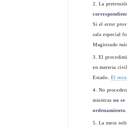
La pretensió
correspondient
Si el error pro
sala especial f
Magistrado más
El procedimi
en materia civi
Estado.
El recu
No procederá
mientras
no se
ordenamiento
.
La mera soli