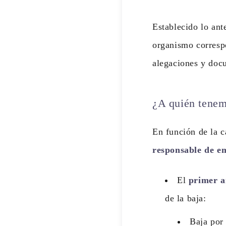
Establecido lo ant
organismo correspo
alegaciones y doc
¿A quién tenemo
En función de la c
responsable de em
El
primer a
de la baja:
Baja po