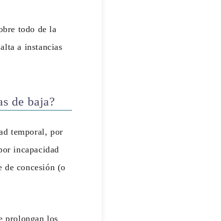
obre todo de la
lta a instancias
as de baja?
ad temporal, por
 por incapacidad
e de concesión (o
e prolongan los