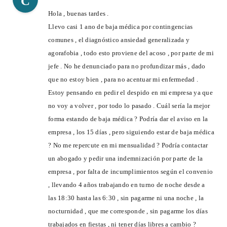
C
Hola , buenas tardes .
Llevo casi 1 ano de baja médica por contingencias
comunes , el diagnóstico ansiedad generalizada y
agorafobia , todo esto proviene del acoso , por parte de mi
jefe . No he denunciado para no profundizar más , dado
que no estoy bien , para no acentuar mi enfermedad .
Estoy pensando en pedir el despido en mi empresa ya que
no voy a volver , por todo lo pasado . Cuál sería la mejor
forma estando de baja médica ? Podría dar el aviso en la
empresa , los 15 días , pero siguiendo estar de baja médica
? No me repercute en mi mensualidad ? Podría contactar
un abogado y pedir una indemnización por parte de la
empresa , por falta de incumplimientos según el convenio
, llevando 4 años trabajando en turno de noche desde a
las 18:30 hasta las 6:30 , sin pagarme ni una noche , la
nocturnidad , que me corresponde , sin pagarme los días
trabajados en fiestas , ni tener días libres a cambio ?