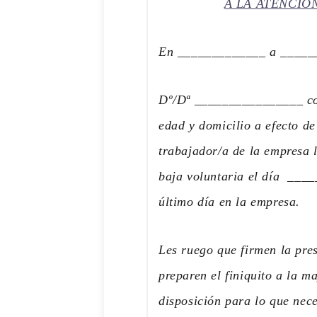
A LA ATENCIÓ
En _____________ a _____
Dº/Dª ________________ c
edad y domicilio a efecto d
trabajador/a de la empresa 
baja voluntaria el día ____
último día en la empresa.
Les ruego que firmen la pres
preparen el finiquito a la 
disposición para lo que nece