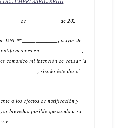
N DEL EMPRESARIO/RRHH
________de ____________de 202___
on DNI Nº_____________, mayor de
e notificaciones en _______________,
les comunico mi intención de causar la
______________, siendo éste día el
ente a los efectos de notificación y
mayor brevedad posible quedando a su
site.