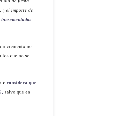
l día de fiesta
…)
el importe de
,
incrementadas
o incremento no
n los que no se
ente
considera que
%,
salvo que en