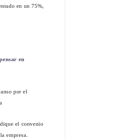
mentado en un 75%,
mpensar en
canso por el
a
dique el convenio
 la empresa.