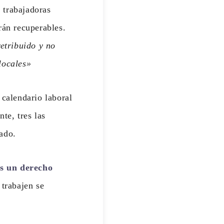
 trabajadoras
rán recuperables.
retribuido y no
locales»
 calendario laboral
te, tres las
ado.
es un derecho
 trabajen se