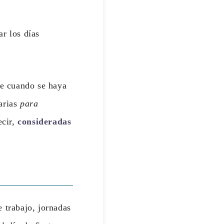
r los días
de cuando se haya
arias
para
ecir,
consideradas
 trabajo, jornadas