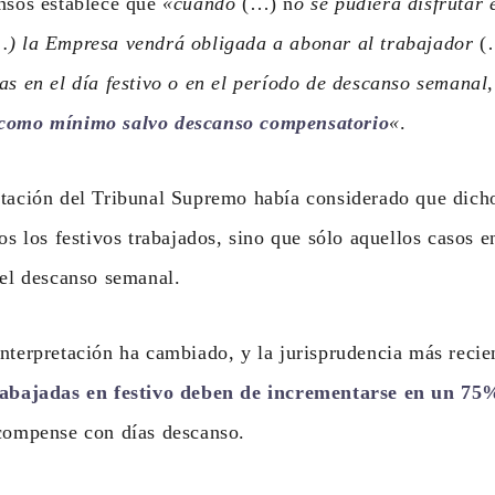
ansos establece que
«cuando
(…) n
o se pudiera disfrutar e
…) la Empresa vendrá obligada a abonar al trabajador
(
as en el día festivo o en el período de descanso semanal
 como mínimo salvo descanso compensatorio
«
.
etación del Tribunal Supremo había considerado que dich
dos los festivos trabajados, sino que sólo aquellos casos e
del descanso semanal.
nterpretación ha cambiado, y la jurisprudencia más reci
rabajadas en festivo deben de incrementarse en un 75
 compense con días descanso.