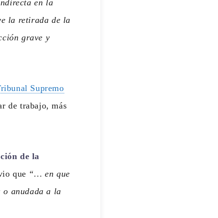
indirecta en la
e la retirada de la
cción grave y
Tribunal Supremo
ar de trabajo, más
ación de la
bvio que
“… en que
a o anudada a la