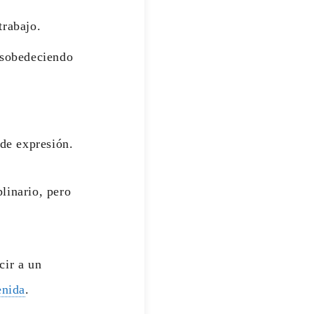
trabajo.
desobedeciendo
 de expresión.
linario, pero
cir a un
enida
.