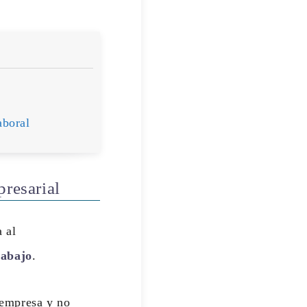
aboral
presarial
a al
rabajo
.
a empresa y no