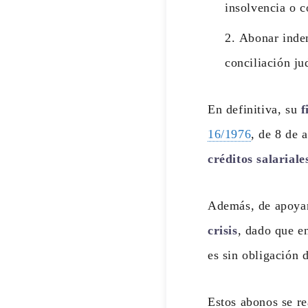
insolvencia o c
Abonar indem
conciliación ju
En definitiva, su
f
16/1976
, de 8 de 
créditos salarial
Además, de apoyar
crisis
, dado que e
es sin obligación d
Estos abonos se re