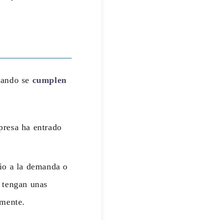
uando se
cumplen
presa ha entrado
vio a la demanda o
e tengan unas
lmente.