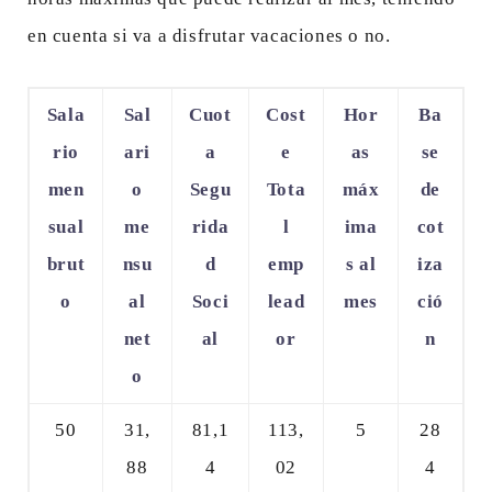
en cuenta si va a disfrutar vacaciones o no.
Sala
Sal
Cuot
Cost
Hor
Ba
rio
ari
a
e
as
se
men
o
Segu
Tota
máx
de
sual
me
rida
l
ima
cot
brut
nsu
d
emp
s al
iza
o
al
Soci
lead
mes
ció
net
al
or
n
o
50
31,
81,1
113,
5
28
88
4
02
4